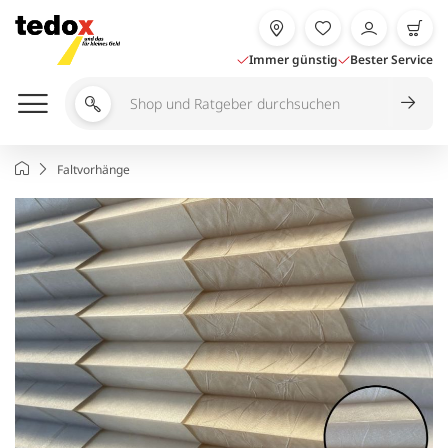
Zum
Inhalt
springen
Immer günstig
Bester Service
Shop
und
Ratgeber
Startseite
Faltvorhänge
durchsuchen