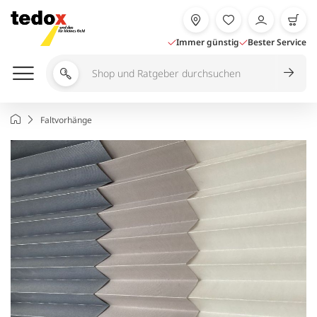
Zum
Inhalt
springen
Immer günstig
Bester Service
Shop
und
Ratgeber
Startseite
Faltvorhänge
durchsuchen