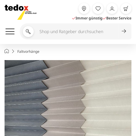
Zum
Inhalt
springen
Immer günstig
Bester Service
Shop
und
Ratgeber
Startseite
Faltvorhänge
durchsuchen