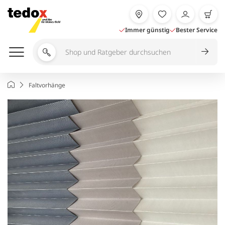
Zum
Inhalt
springen
Immer günstig
Bester Service
Shop
und
Ratgeber
Startseite
Faltvorhänge
durchsuchen