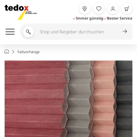
Zum
Inhalt
springen
Immer günstig
Bester Service
Shop
und
Ratgeber
Startseite
Faltvorhänge
durchsuchen