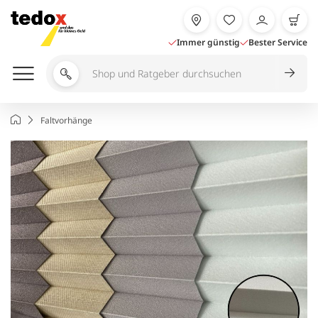
Zum
Inhalt
springen
Immer günstig
Bester Service
Shop
und
Ratgeber
Startseite
Faltvorhänge
durchsuchen