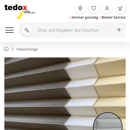
Zum
Inhalt
springen
Immer günstig
Bester Service
Shop
und
Ratgeber
Startseite
Faltvorhänge
durchsuchen