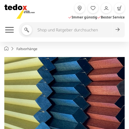
Zum
Inhalt
springen
Immer günstig
Bester Service
Shop
und
Ratgeber
Startseite
Faltvorhänge
durchsuchen