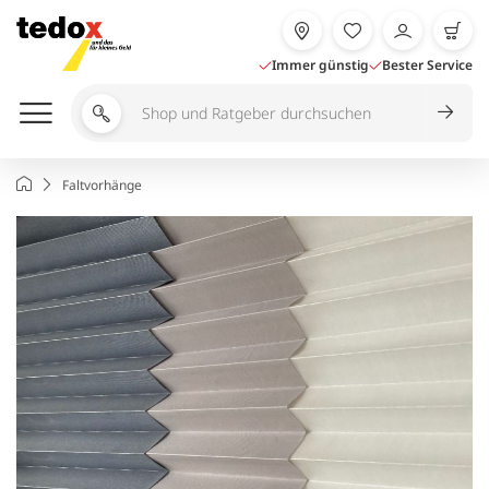
Zum
Inhalt
springen
Immer günstig
Bester Service
Shop
und
Ratgeber
Startseite
Faltvorhänge
durchsuchen