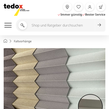
Zum
Inhalt
springen
Immer günstig
Bester Service
Shop
und
Ratgeber
Startseite
Faltvorhänge
durchsuchen