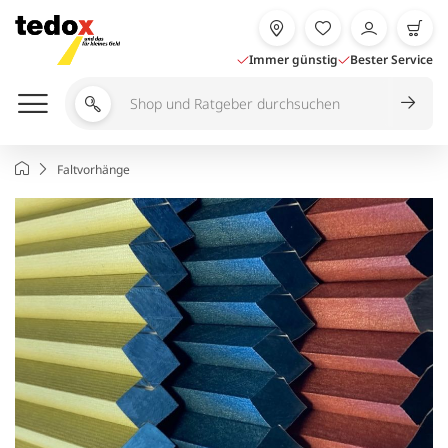
Zum
Inhalt
springen
Immer günstig
Bester Service
Shop
und
Ratgeber
Startseite
Faltvorhänge
durchsuchen