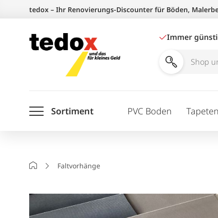
Zum
tedox – Ihr Renovierungs-Discounter für Böden, Malerb
Inhalt
springen
Immer günst
Shop
und
Ratgeber
Sortiment
PVC Boden
Tapete
durchsuchen
Startseite
Faltvorhänge