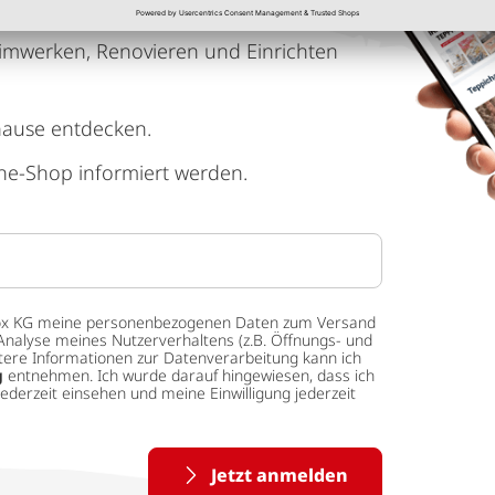
imwerken, Renovieren und Einrichten
hause entdecken.
ne-Shop informiert werden.
 tedox KG meine personenbezogenen Daten zum Versand
Analyse meines Nutzerverhaltens (z.B. Öffnungs- und
eitere Informationen zur Datenverarbeitung kann ich
g
entnehmen. Ich wurde darauf hingewiesen, dass ich
ederzeit einsehen und meine Einwilligung jederzeit
Jetzt anmelden