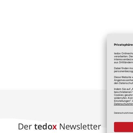
*A
Der
tedo
x
Newsletter