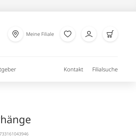
Meine Filiale
tgeber
Kontakt
Filialsuche
rhänge
1733161043946