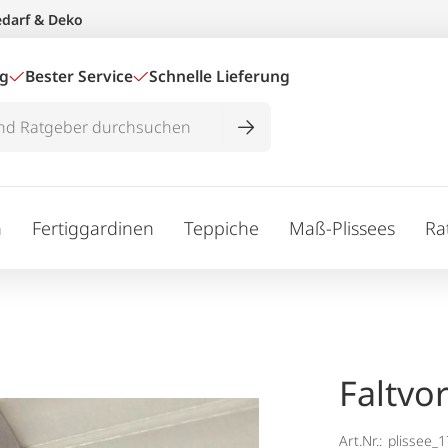
edarf & Deko
ig
Bester Service
Schnelle Lieferung
n
Fertiggardinen
Teppiche
Maß-Plissees
Ra
Faltvo
Art.Nr.:
plissee_