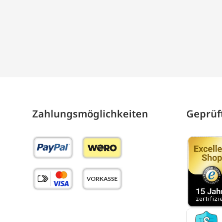
Zahlungs­möglich­keiten
Geprüft