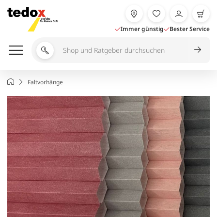
Zum
Inhalt
springen
Immer günstig
Bester Service
Shop
und
Ratgeber
Startseite
Faltvorhänge
durchsuchen