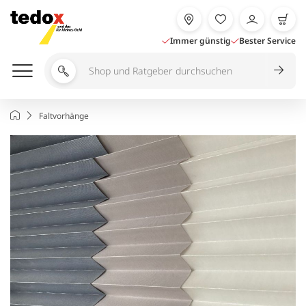
Zum
Inhalt
springen
Immer günstig
Bester Service
Shop
und
Ratgeber
Startseite
Faltvorhänge
durchsuchen