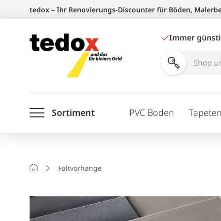
Zum
tedox – Ihr Renovierungs-Discounter für Böden, Malerb
Inhalt
springen
Immer günst
Shop
und
Ratgeber
Sortiment
PVC Boden
Tapete
durchsuchen
Startseite
Faltvorhänge