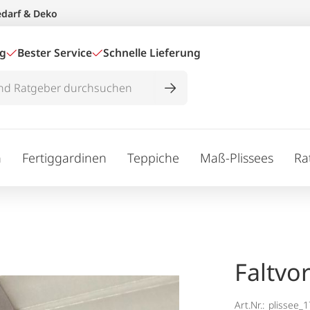
edarf & Deko
ig
Bester Service
Schnelle Lieferung
n
Fertiggardinen
Teppiche
Maß-Plissees
Ra
Faltvo
Art.Nr.:
plissee_