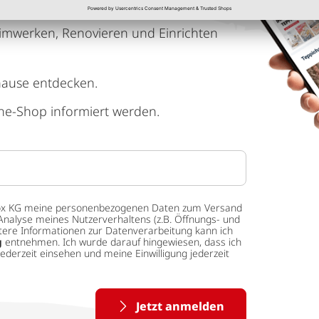
imwerken, Renovieren und Einrichten
hause entdecken.
ne-Shop informiert werden.
 tedox KG meine personenbezogenen Daten zum Versand
Analyse meines Nutzerverhaltens (z.B. Öffnungs- und
eitere Informationen zur Datenverarbeitung kann ich
g
entnehmen. Ich wurde darauf hingewiesen, dass ich
ederzeit einsehen und meine Einwilligung jederzeit
Jetzt anmelden