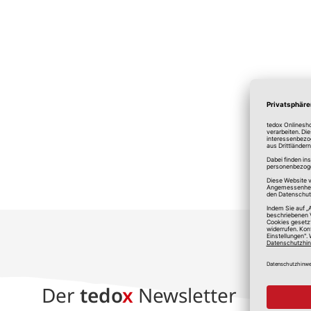
*A
Der
tedo
x
Newsletter