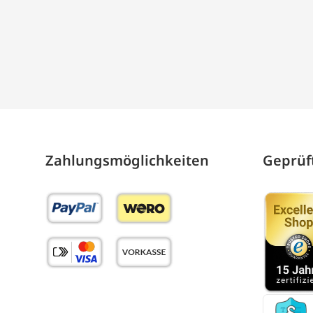
Zahlungs­möglich­keiten
Geprüft