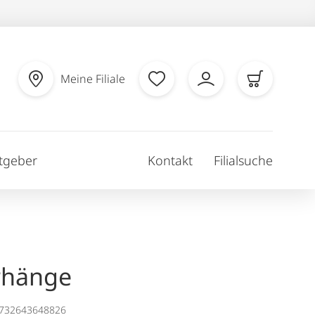
Meine Filiale
tgeber
Kontakt
Filialsuche
rhänge
1732643648826