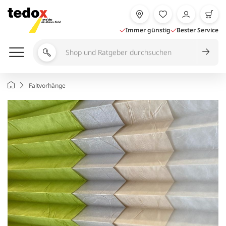
Zum
Inhalt
springen
Immer günstig
Bester Service
Shop
und
Ratgeber
Startseite
Faltvorhänge
durchsuchen