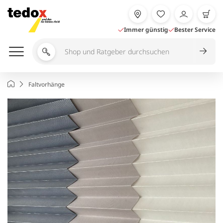
Zum
Inhalt
springen
Immer günstig
Bester Service
Shop
und
Ratgeber
Startseite
Faltvorhänge
durchsuchen