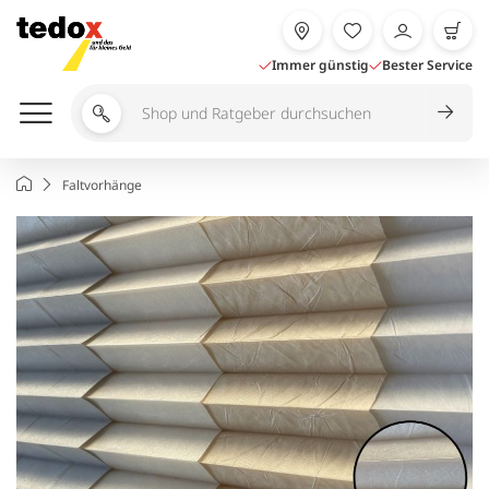
Zum
Inhalt
springen
Immer günstig
Bester Service
Shop
und
Ratgeber
Startseite
Faltvorhänge
durchsuchen