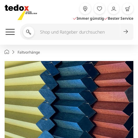
Zum
Inhalt
springen
Immer günstig
Bester Service
Shop
und
Ratgeber
Startseite
Faltvorhänge
durchsuchen