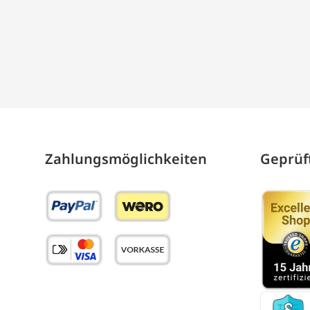
Zahlungs­möglich­keiten
Geprüft