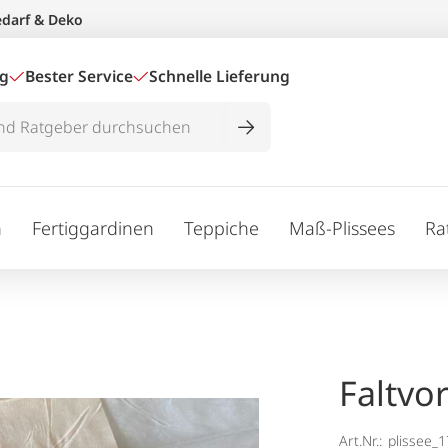
edarf & Deko
ig
Bester Service
Schnelle Lieferung
n
Fertiggardinen
Teppiche
Maß-Plissees
Ra
Faltvo
Art.Nr.:
plissee_