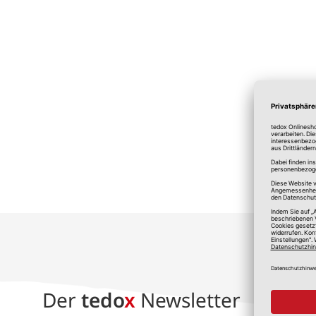
*A
Der
tedo
x
Newsletter