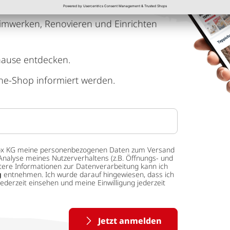
imwerken, Renovieren und Einrichten
hause entdecken.
ne-Shop informiert werden.
 tedox KG meine personenbezogenen Daten zum Versand
Analyse meines Nutzerverhaltens (z.B. Öffnungs- und
eitere Informationen zur Datenverarbeitung kann ich
g
entnehmen. Ich wurde darauf hingewiesen, dass ich
ederzeit einsehen und meine Einwilligung jederzeit
Jetzt anmelden