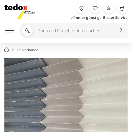
Zum
Inhalt
springen
Immer günstig
Bester Service
Shop
und
Ratgeber
Startseite
Faltvorhänge
durchsuchen