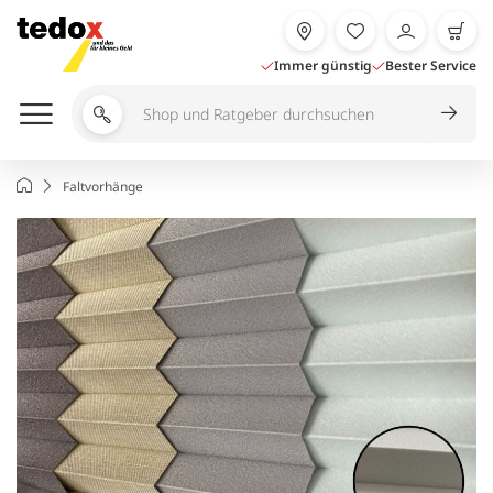
Zum
Inhalt
springen
Immer günstig
Bester Service
Shop
und
Ratgeber
Startseite
Faltvorhänge
durchsuchen