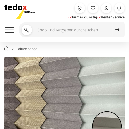
Zum
Inhalt
springen
Immer günstig
Bester Service
Shop
und
Ratgeber
Startseite
Faltvorhänge
durchsuchen