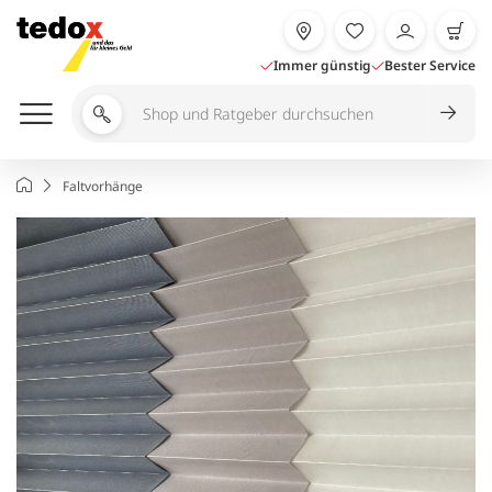
Zum
Inhalt
springen
Immer günstig
Bester Service
Shop
und
Ratgeber
Startseite
Faltvorhänge
durchsuchen