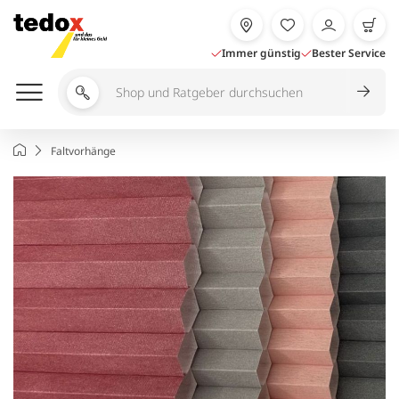
Zum
Inhalt
springen
Immer günstig
Bester Service
Shop
und
Ratgeber
Startseite
Faltvorhänge
durchsuchen