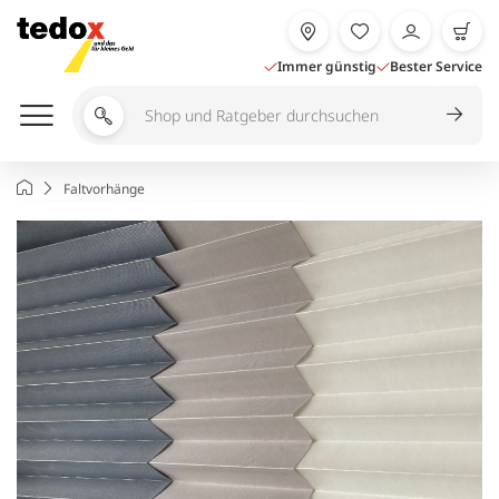
Zum
Inhalt
springen
Immer günstig
Bester Service
Shop
und
Ratgeber
Startseite
Faltvorhänge
durchsuchen