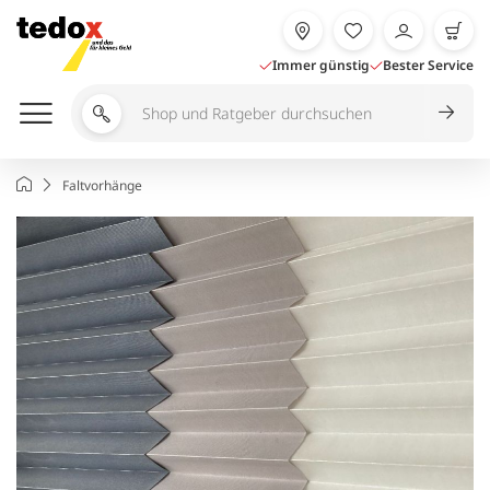
Zum
Inhalt
springen
Immer günstig
Bester Service
Shop
und
Ratgeber
Startseite
Faltvorhänge
durchsuchen