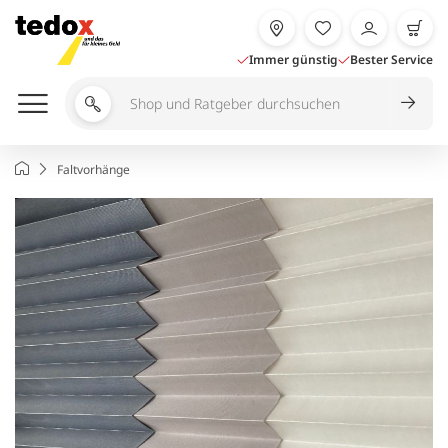
Zum
Inhalt
springen
Immer günstig
Bester Service
Shop
und
Ratgeber
Startseite
Faltvorhänge
durchsuchen