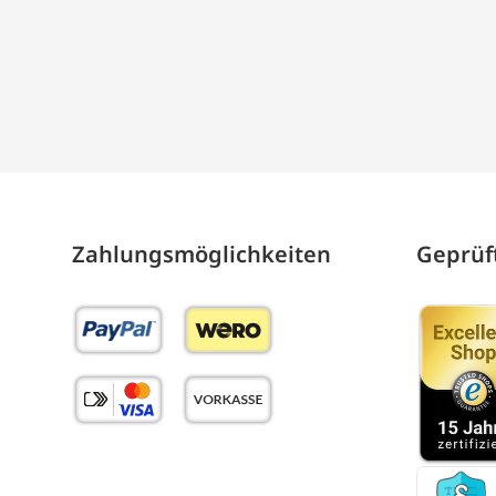
Zahlungs­möglich­keiten
Geprüft