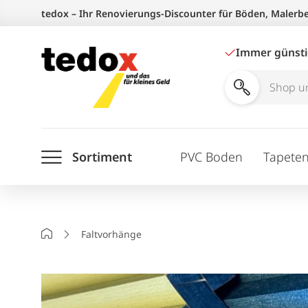
Zum
tedox – Ihr Renovierungs-Discounter für Böden, Malerb
Inhalt
springen
Immer günst
Shop
und
Ratgeber
Sortiment
PVC Boden
Tapete
durchsuchen
Startseite
Faltvorhänge