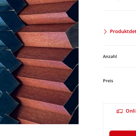
Produktdet
Anzahl
Preis
Onli