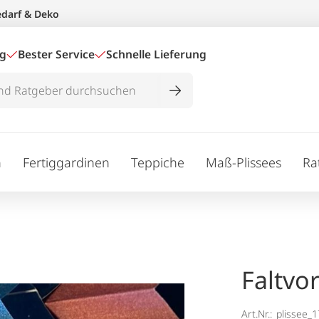
edarf & Deko
ig
Bester Service
Schnelle Lieferung
n
Fertiggardinen
Teppiche
Maß-Plissees
Ra
Faltvo
Art.Nr.:
plissee_