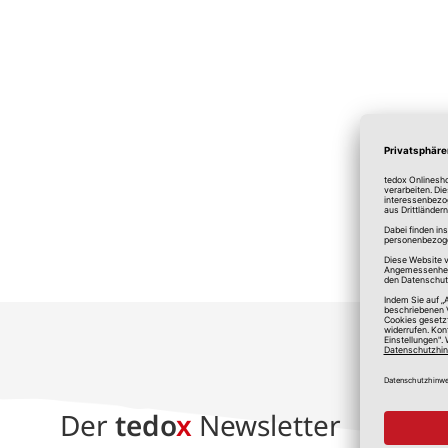
*A
Der
tedo
x
Newsletter