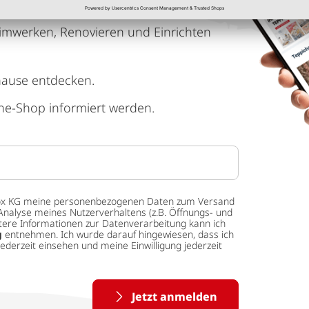
imwerken, Renovieren und Einrichten
hause entdecken.
ne-Shop informiert werden.
 tedox KG meine personenbezogenen Daten zum Versand
Analyse meines Nutzerverhaltens (z.B. Öffnungs- und
eitere Informationen zur Datenverarbeitung kann ich
g
entnehmen. Ich wurde darauf hingewiesen, dass ich
ederzeit einsehen und meine Einwilligung jederzeit
Jetzt anmelden