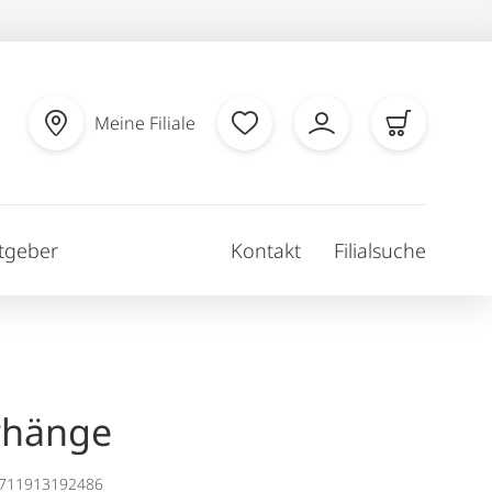
Meine Filiale
tgeber
Kontakt
Filialsuche
rhänge
1711913192486