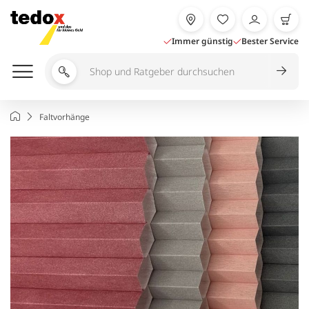
Zum
Inhalt
springen
Immer günstig
Bester Service
Shop
und
Ratgeber
Startseite
Faltvorhänge
durchsuchen