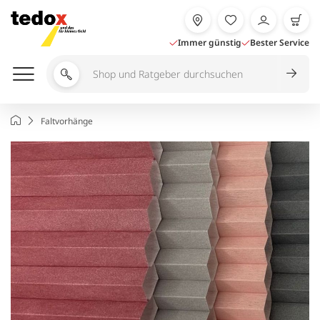
Zum
Inhalt
springen
Immer günstig
Bester Service
Shop
und
Ratgeber
Startseite
Faltvorhänge
durchsuchen