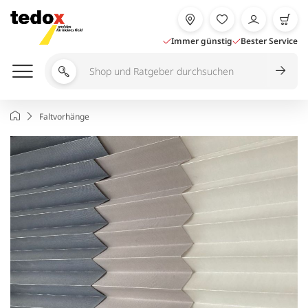
Zum
Inhalt
springen
Immer günstig
Bester Service
Shop
und
Ratgeber
Startseite
Faltvorhänge
durchsuchen