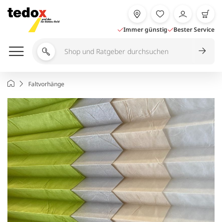
Zum
Inhalt
springen
Immer günstig
Bester Service
Shop
und
Ratgeber
Startseite
Faltvorhänge
durchsuchen