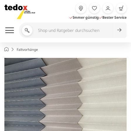
Zum
Inhalt
springen
Immer günstig
Bester Service
Shop
und
Ratgeber
Startseite
Faltvorhänge
durchsuchen