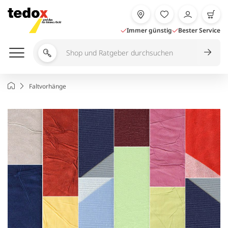
Zum
Inhalt
springen
Immer günstig
Bester Service
Shop
und
Ratgeber
Startseite
Faltvorhänge
durchsuchen