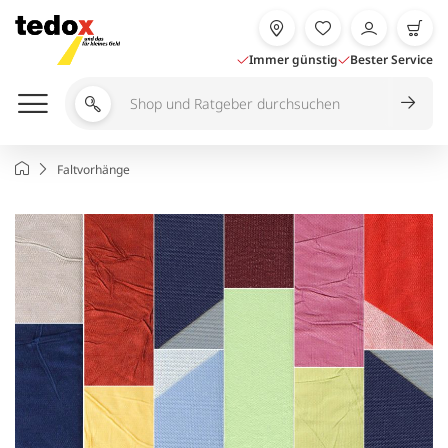
Zum
Inhalt
springen
Immer günstig
Bester Service
Shop
und
Ratgeber
Startseite
Faltvorhänge
durchsuchen