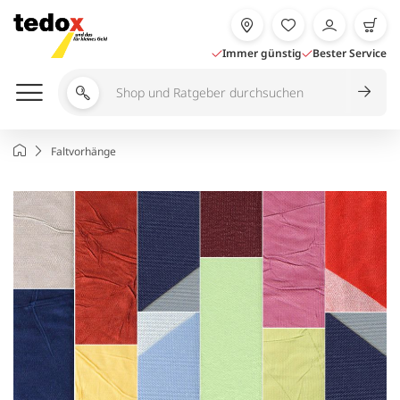
Zum
Inhalt
springen
Immer günstig
Bester Service
Shop
und
Ratgeber
Startseite
Faltvorhänge
durchsuchen