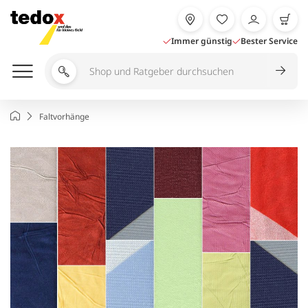
Zum
Inhalt
springen
Immer günstig
Bester Service
Shop
und
Ratgeber
Startseite
Faltvorhänge
durchsuchen