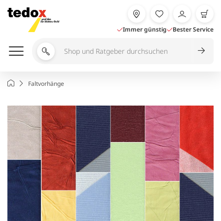
Zum
Inhalt
springen
Immer günstig
Bester Service
Shop
und
Ratgeber
Startseite
Faltvorhänge
durchsuchen