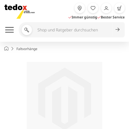
Zum
Inhalt
springen
Immer günstig
Bester Service
Shop
und
Ratgeber
Startseite
Faltvorhänge
durchsuchen