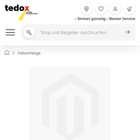
Zum
Inhalt
springen
Immer günstig
Bester Service
Shop
und
Ratgeber
Startseite
Faltvorhänge
durchsuchen