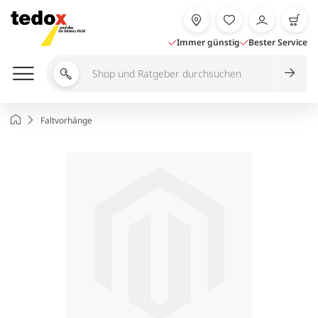
Zum
Inhalt
springen
Immer günstig
Bester Service
Shop
und
Ratgeber
Startseite
Faltvorhänge
durchsuchen