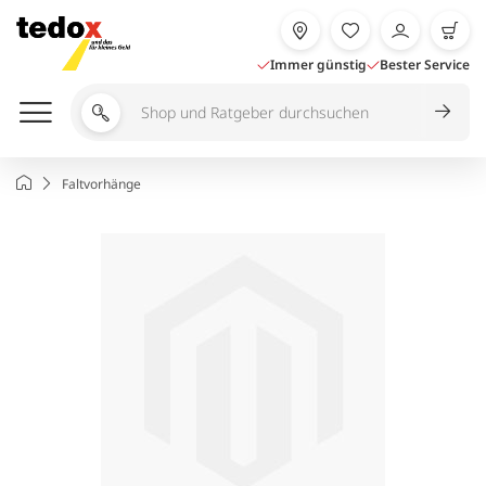
Zum
Inhalt
springen
Immer günstig
Bester Service
Shop
und
Ratgeber
Startseite
Faltvorhänge
durchsuchen