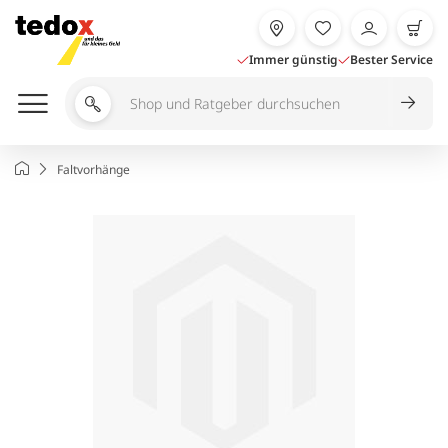
Zum
Inhalt
springen
Immer günstig
Bester Service
Shop
und
Ratgeber
Startseite
Faltvorhänge
durchsuchen