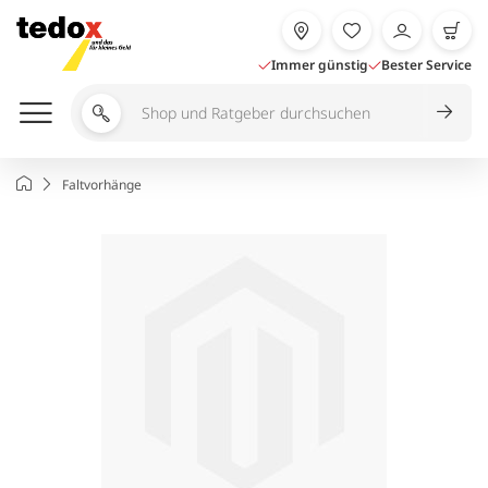
Zum
Inhalt
springen
Immer günstig
Bester Service
Shop
und
Ratgeber
Startseite
Faltvorhänge
durchsuchen