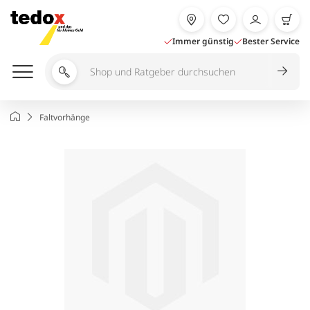
Zum
Inhalt
springen
Immer günstig
Bester Service
Shop
und
Ratgeber
Startseite
Faltvorhänge
durchsuchen