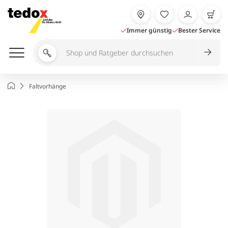
Zum
Inhalt
springen
Immer günstig
Bester Service
Shop
und
Ratgeber
Startseite
Faltvorhänge
durchsuchen