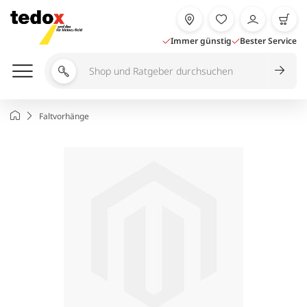
Zum
Inhalt
springen
Immer günstig
Bester Service
Shop
und
Ratgeber
Startseite
Faltvorhänge
durchsuchen