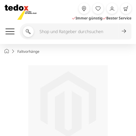
Zum
Inhalt
springen
Immer günstig
Bester Service
Shop
und
Ratgeber
Startseite
Faltvorhänge
durchsuchen