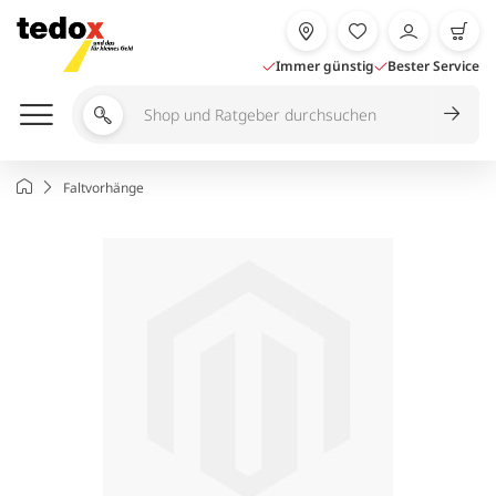
Zum
Inhalt
springen
Immer günstig
Bester Service
Shop
und
Ratgeber
Startseite
Faltvorhänge
durchsuchen